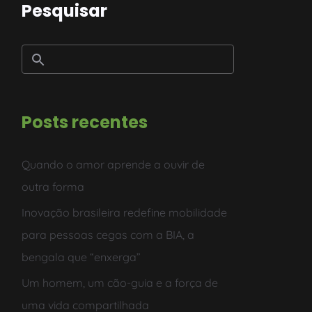
Pesquisar
Posts recentes
Quando o amor aprende a ouvir de
outra forma
Inovação brasileira redefine mobilidade
para pessoas cegas com a BIA, a
bengala que “enxerga”
Um homem, um cão-guia e a força de
uma vida compartilhada