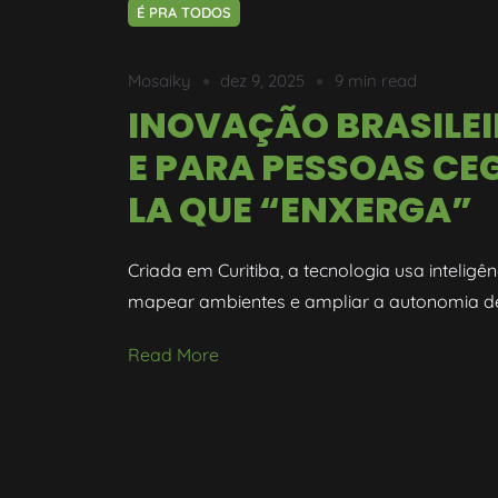
É PRA TODOS
Mosaiky
dez 9, 2025
9 min read
INOVAÇÃO BRASILEI
E PARA PESSOAS CEG
LA QUE “ENXERGA”
Criada em Curitiba, a tecnologia usa inteligên
mapear ambientes e ampliar a autonomia de 
Read More