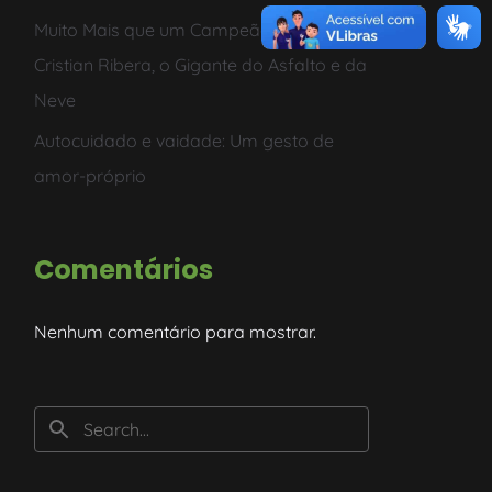
Muito Mais que um Campeão Mundial:
Cristian Ribera, o Gigante do Asfalto e da
Neve
Autocuidado e vaidade: Um gesto de
amor-próprio
Comentários
Nenhum comentário para mostrar.