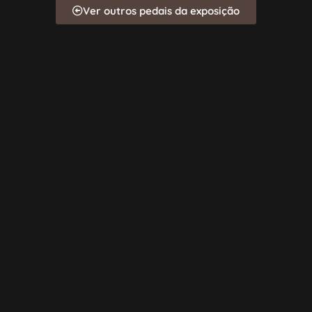
Ver outros pedais da exposição
Fale com um humano
11 9 7229-4992
contato@mosaiky.com.br
Instagram
Mosaiky, 2025
Todos os direitos reservados.