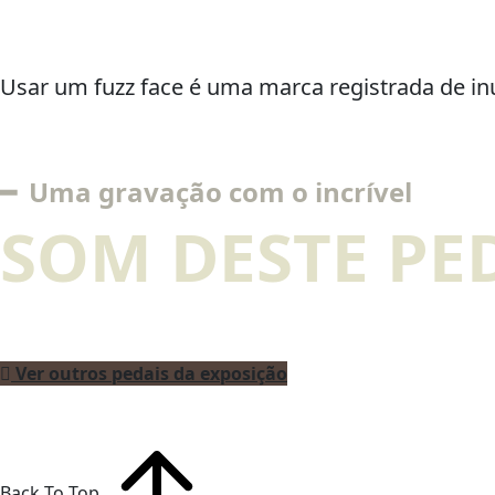
Usar um fuzz face é uma marca registrada de inú
━ Uma gravação com o incrível
SOM DESTE PE
Ver outros pedais da exposição
Back To Top